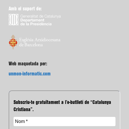
Amb el suport de:
Web maquetada per:
unmon-informatic.com
Subscriu-te gratuïtament a l’e-butlletí de “Catalunya
Cristiana”.