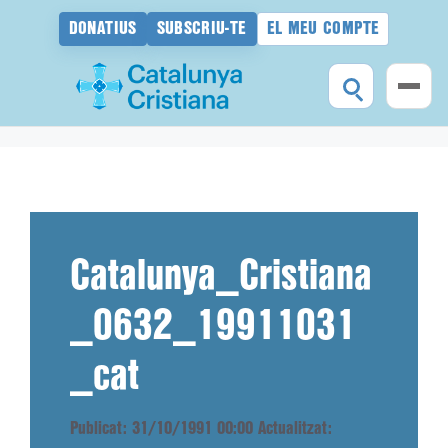
DONATIUS
SUBSCRIU-TE
EL MEU COMPTE
Vés
al
contingut
Catalunya_Cristiana
_0632_19911031
_cat
Publicat: 31/10/1991 00:00
Actualitzat: