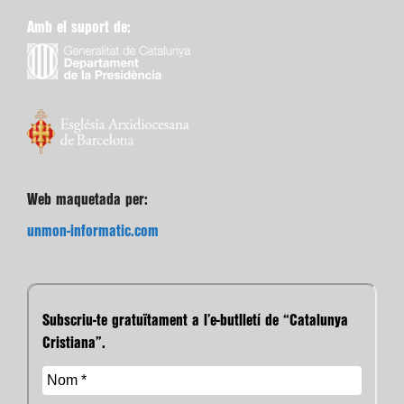
Amb el suport de:
Web maquetada per:
unmon-informatic.com
Subscriu-te gratuïtament a l’e-butlletí de “Catalunya
Cristiana”.