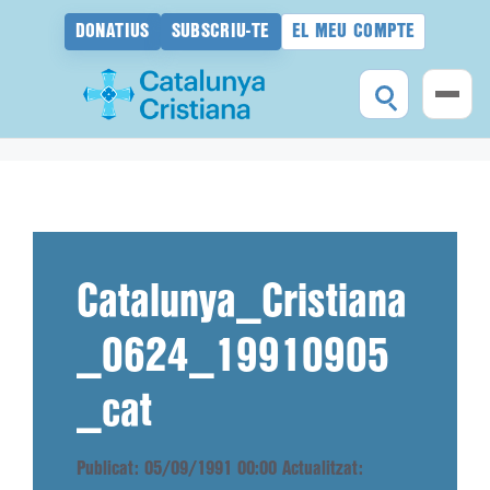
DONATIUS
SUBSCRIU-TE
EL MEU COMPTE
Vés
al
contingut
Catalunya_Cristiana
_0624_19910905
_cat
Publicat: 05/09/1991 00:00
Actualitzat: