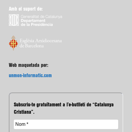
Amb el suport de:
Web maquetada per:
unmon-informatic.com
Subscriu-te gratuïtament a l’e-butlletí de “Catalunya
Cristiana”.