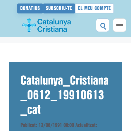
DONATIUS
SUBSCRIU-TE
EL MEU COMPTE
Vés
al
contingut
Catalunya_Cristiana
_0612_19910613
_cat
Publicat: 13/06/1991 00:00
Actualitzat: