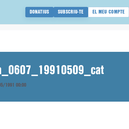
DONATIUS
SUBSCRIU-TE
EL MEU COMPTE
ana_0607_19910509_cat
/05/1991 00:00