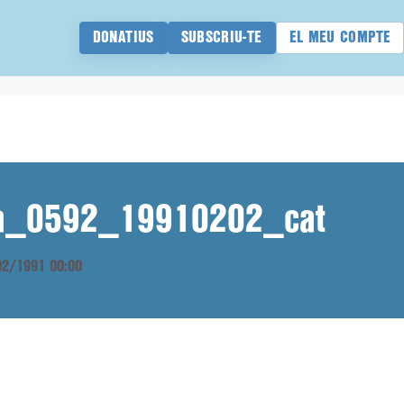
DONATIUS
SUBSCRIU-TE
EL MEU COMPTE
ana_0592_19910202_cat
/02/1991 00:00