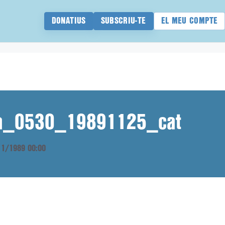
DONATIUS
SUBSCRIU-TE
EL MEU COMPTE
ana_0530_19891125_cat
/11/1989 00:00