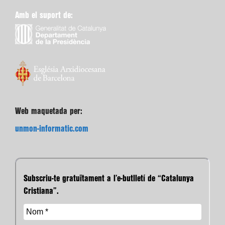
Amb el suport de:
Web maquetada per:
unmon-informatic.com
Subscriu-te gratuïtament a l’e-butlletí de “Catalunya
Cristiana”.