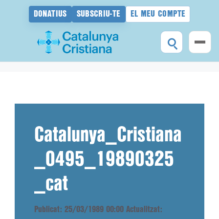
DONATIUS
SUBSCRIU-TE
EL MEU COMPTE
Vés
al
contingut
Catalunya_Cristiana
_0495_19890325
_cat
Publicat: 25/03/1989 00:00
Actualitzat: