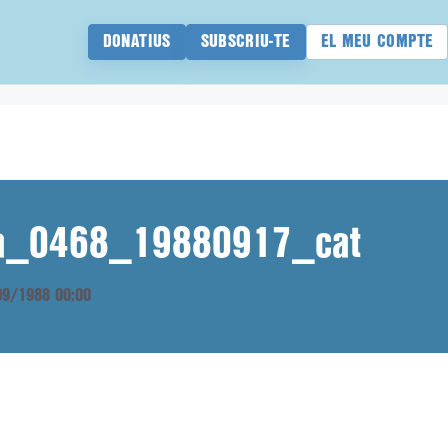
DONATIUS
SUBSCRIU-TE
EL MEU COMPTE
ana_0468_19880917_cat
/09/1988 00:00