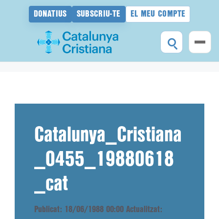
DONATIUS
SUBSCRIU-TE
EL MEU COMPTE
Vés
al
contingut
Catalunya_Cristiana
_0455_19880618
_cat
Publicat: 18/06/1988 00:00
Actualitzat: