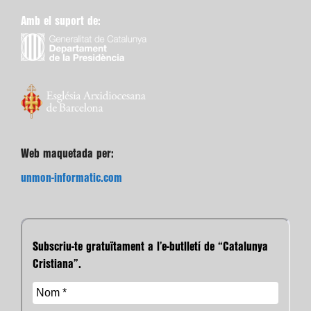
Amb el suport de:
Web maquetada per:
unmon-informatic.com
Subscriu-te gratuïtament a l’e-butlletí de “Catalunya
Cristiana”.