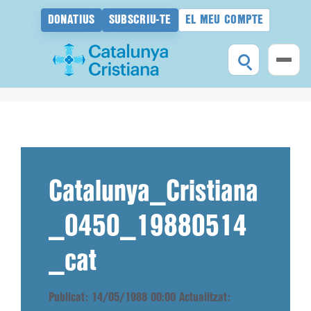
DONATIUS
SUBSCRIU-TE
EL MEU COMPTE
Vés
al
contingut
Catalunya_Cristiana
_0450_19880514
_cat
Publicat: 14/05/1988 00:00
Actualitzat: