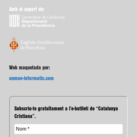
Amb el suport de:
Web maquetada per:
unmon-informatic.com
Subscriu-te gratuïtament a l’e-butlletí de “Catalunya
Cristiana”.