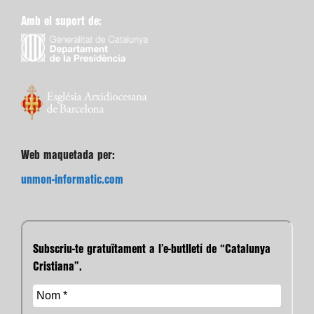
Amb el suport de:
Web maquetada per:
unmon-informatic.com
Subscriu-te gratuïtament a l’e-butlletí de “Catalunya
Cristiana”.