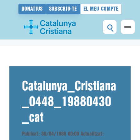
DONATIUS
SUBSCRIU-TE
EL MEU COMPTE
Vés
al
contingut
Catalunya_Cristiana
_0448_19880430
_cat
Publicat: 30/04/1988 00:00
Actualitzat: