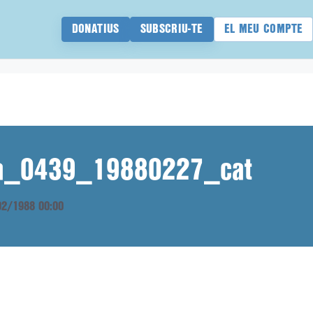
DONATIUS
SUBSCRIU-TE
EL MEU COMPTE
ana_0439_19880227_cat
/02/1988 00:00