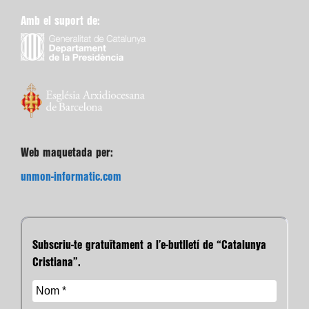
Amb el suport de:
Web maquetada per:
unmon-informatic.com
Subscriu-te gratuïtament a l’e-butlletí de “Catalunya
Cristiana”.