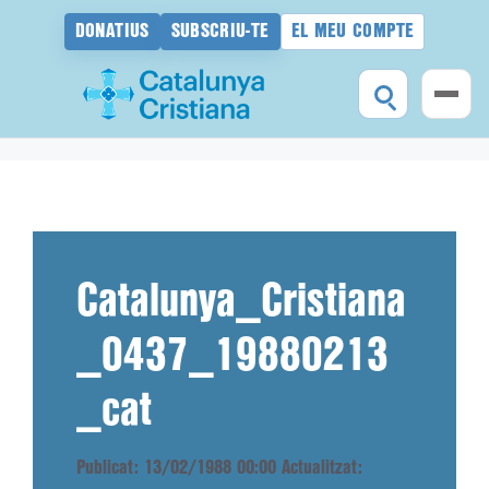
DONATIUS
SUBSCRIU-TE
EL MEU COMPTE
Vés
al
contingut
Catalunya_Cristiana
_0437_19880213
_cat
Publicat: 13/02/1988 00:00
Actualitzat: