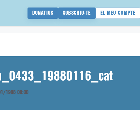
DONATIUS
SUBSCRIU-TE
EL MEU COMPTE
ana_0433_19880116_cat
/01/1988 00:00