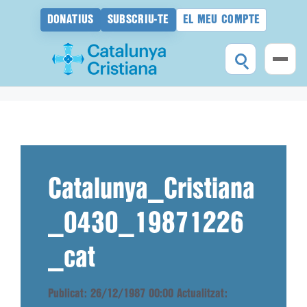
DONATIUS
SUBSCRIU-TE
EL MEU COMPTE
Vés
al
contingut
Catalunya_Cristiana
_0430_19871226
_cat
Publicat: 26/12/1987 00:00
Actualitzat: