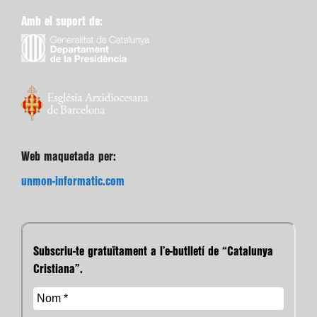
Amb el suport de:
Web maquetada per:
unmon-informatic.com
Subscriu-te gratuïtament a l’e-butlletí de “Catalunya
Cristiana”.