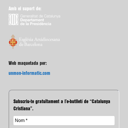
Amb el suport de:
Web maquetada per:
unmon-informatic.com
Subscriu-te gratuïtament a l’e-butlletí de “Catalunya
Cristiana”.