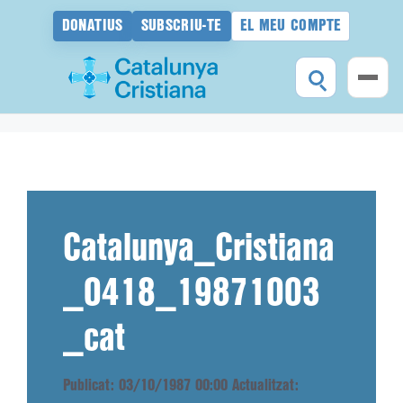
DONATIUS
SUBSCRIU-TE
EL MEU COMPTE
Vés
al
contingut
Catalunya_Cristiana
_0418_19871003
_cat
Publicat: 03/10/1987 00:00
Actualitzat: