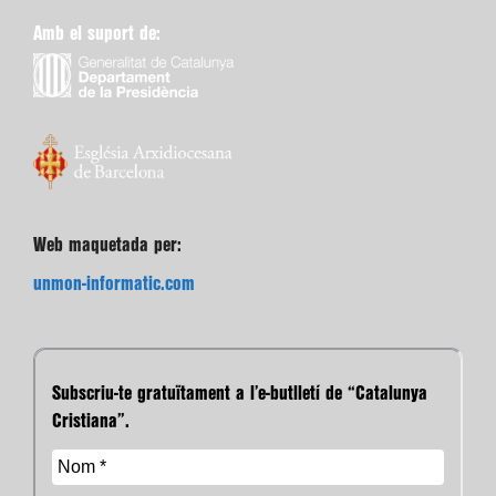
Amb el suport de:
Web maquetada per:
unmon-informatic.com
Subscriu-te gratuïtament a l’e-butlletí de “Catalunya
Cristiana”.