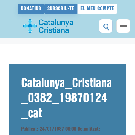
DONATIUS
SUBSCRIU-TE
EL MEU COMPTE
Vés
al
contingut
Catalunya_Cristiana
_0382_19870124
_cat
Publicat: 24/01/1987 00:00
Actualitzat: