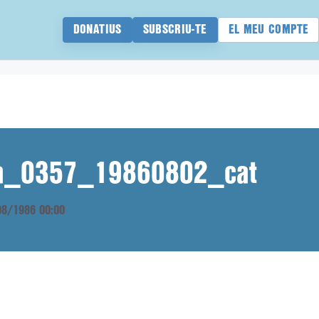
DONATIUS
SUBSCRIU-TE
EL MEU COMPTE
ana_0357_19860802_cat
/08/1986 00:00