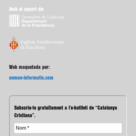
Amb el suport de:
Web maquetada per:
unmon-informatic.com
Subscriu-te gratuïtament a l’e-butlletí de “Catalunya
Cristiana”.