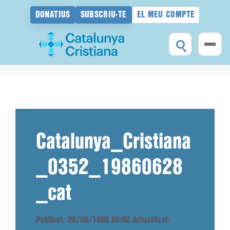
DONATIUS
SUBSCRIU-TE
EL MEU COMPTE
Vés
al
contingut
Catalunya_Cristiana
_0352_19860628
_cat
Publicat: 28/06/1986 00:00
Actualitzat: