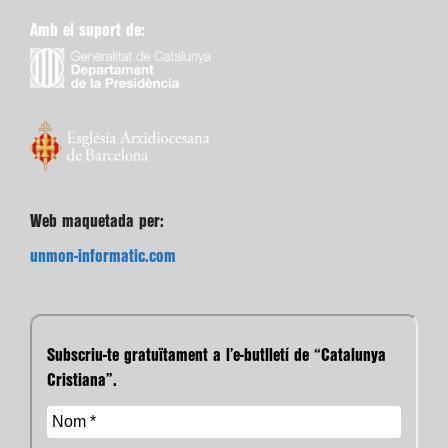
Amb el suport de:
Web maquetada per:
unmon-informatic.com
Subscriu-te gratuïtament a l’e-butlletí de “Catalunya
Cristiana”.