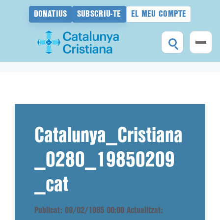
DONATIUS
SUBSCRIU-TE
EL MEU COMPTE
Vés
al
contingut
Catalunya_Cristiana
_0280_19850209
_cat
Publicat: 09/02/1985 00:00
Actualitzat: