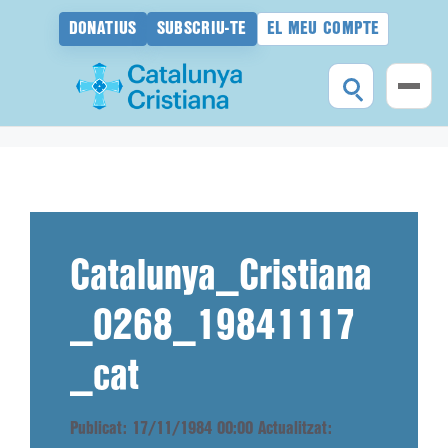
DONATIUS
SUBSCRIU-TE
EL MEU COMPTE
Vés
al
contingut
Catalunya_Cristiana
_0268_19841117
_cat
Publicat: 17/11/1984 00:00
Actualitzat: