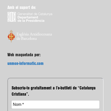
Amb el suport de:
Web maquetada per:
unmon-informatic.com
Subscriu-te gratuïtament a l’e-butlletí de “Catalunya
Cristiana”.