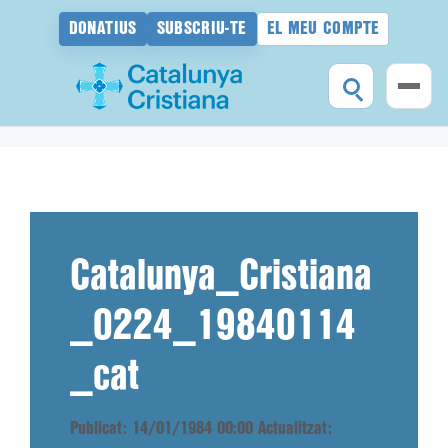
DONATIUS
SUBSCRIU-TE
EL MEU COMPTE
Vés
al
contingut
Catalunya_Cristiana
_0224_19840114
_cat
Publicat: 14/01/1984 00:00
Actualitzat: