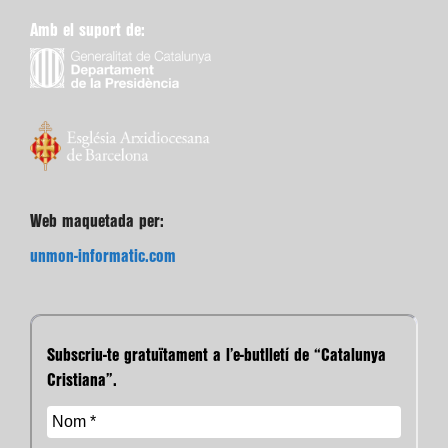
Amb el suport de:
Web maquetada per:
unmon-informatic.com
Subscriu-te gratuïtament a l’e-butlletí de “Catalunya
Cristiana”.