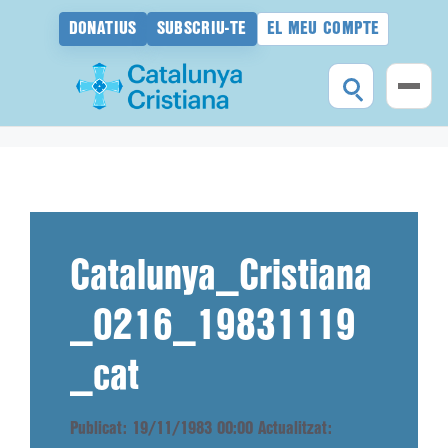
DONATIUS
SUBSCRIU-TE
EL MEU COMPTE
Vés
al
contingut
Catalunya_Cristiana
_0216_19831119
_cat
Publicat: 19/11/1983 00:00
Actualitzat: