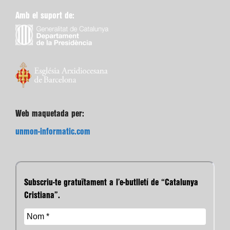
Amb el suport de:
Web maquetada per:
unmon-informatic.com
Subscriu-te gratuïtament a l’e-butlletí de “Catalunya
Cristiana”.