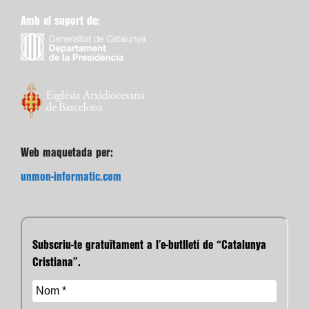
Amb el suport de:
Web maquetada per:
unmon-informatic.com
Subscriu-te gratuïtament a l’e-butlletí de “Catalunya
Cristiana”.