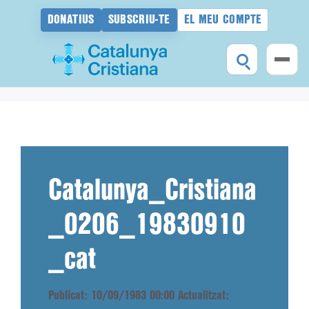
DONATIUS
SUBSCRIU-TE
EL MEU COMPTE
Vés
al
contingut
Catalunya_Cristiana
_0206_19830910
_cat
Publicat: 10/09/1983 00:00
Actualitzat: