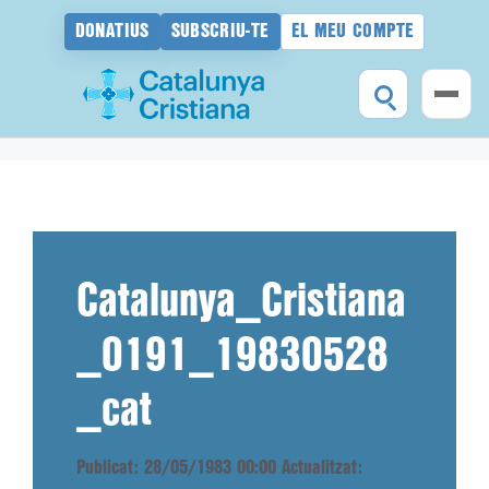
DONATIUS
SUBSCRIU-TE
EL MEU COMPTE
Vés
al
contingut
Catalunya_Cristiana
_0191_19830528
_cat
Publicat: 28/05/1983 00:00
Actualitzat: