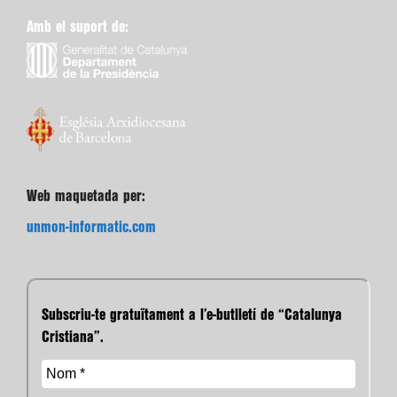
Amb el suport de:
Web maquetada per:
unmon-informatic.com
Subscriu-te gratuïtament a l’e-butlletí de “Catalunya
Cristiana”.