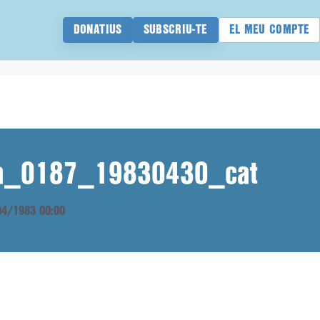
DONATIUS
SUBSCRIU-TE
EL MEU COMPTE
ana_0187_19830430_cat
/04/1983 00:00