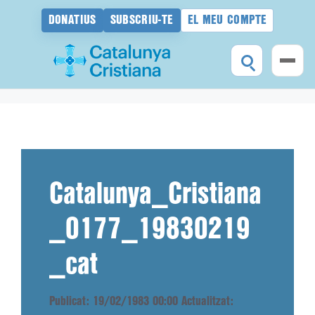
DONATIUS
SUBSCRIU-TE
EL MEU COMPTE
Vés
al
contingut
Catalunya_Cristiana
_0177_19830219
_cat
Publicat: 19/02/1983 00:00
Actualitzat: