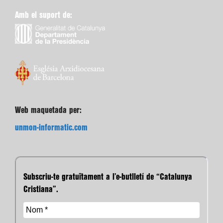
Amb el suport de:
Web maquetada per:
unmon-informatic.com
Subscriu-te gratuïtament a l’e-butlletí de “Catalunya
Cristiana”.