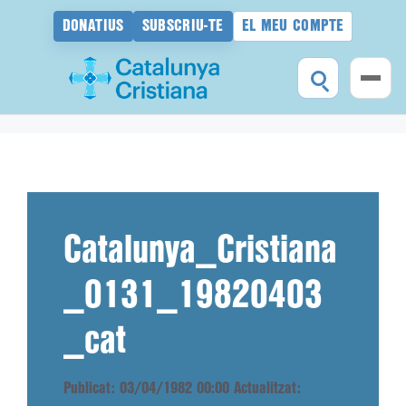
DONATIUS
SUBSCRIU-TE
EL MEU COMPTE
Vés
al
contingut
Catalunya_Cristiana
_0131_19820403
_cat
Publicat: 03/04/1982 00:00
Actualitzat: