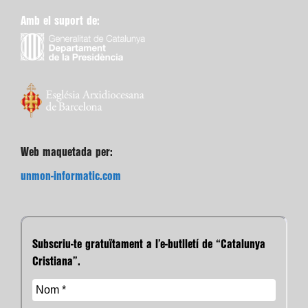
Amb el suport de:
Web maquetada per:
unmon-informatic.com
Subscriu-te gratuïtament a l’e-butlletí de “Catalunya
Cristiana”.