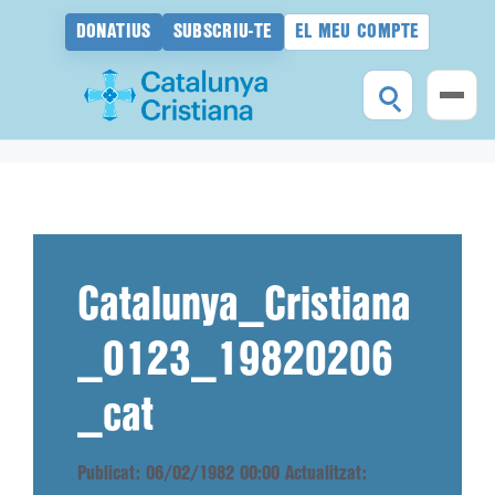
DONATIUS
SUBSCRIU-TE
EL MEU COMPTE
Vés
al
contingut
Catalunya_Cristiana
_0123_19820206
_cat
Publicat: 06/02/1982 00:00
Actualitzat: