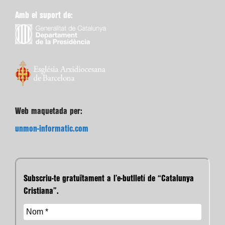
Amb el suport de:
Web maquetada per:
unmon-informatic.com
Subscriu-te gratuïtament a l’e-butlletí de “Catalunya
Cristiana”.