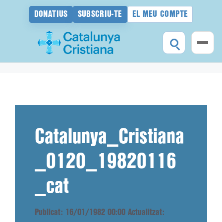
DONATIUS
SUBSCRIU-TE
EL MEU COMPTE
Vés
al
contingut
Catalunya_Cristiana
_0120_19820116
_cat
Publicat: 16/01/1982 00:00
Actualitzat: