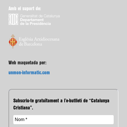
Amb el suport de:
Web maquetada per:
unmon-informatic.com
Subscriu-te gratuïtament a l’e-butlletí de “Catalunya
Cristiana”.