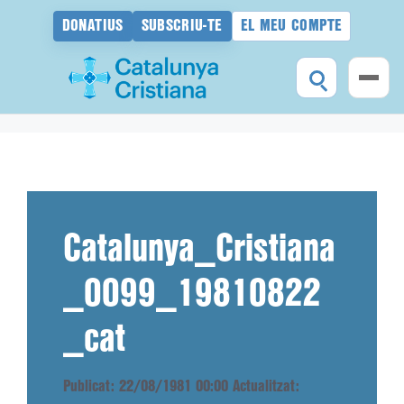
DONATIUS
SUBSCRIU-TE
EL MEU COMPTE
Vés
al
contingut
Catalunya_Cristiana
_0099_19810822
_cat
Publicat: 22/08/1981 00:00
Actualitzat: