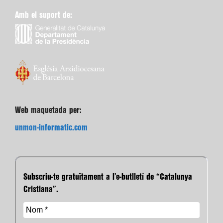
Amb el suport de:
Web maquetada per:
unmon-informatic.com
Subscriu-te gratuïtament a l’e-butlletí de “Catalunya
Cristiana”.