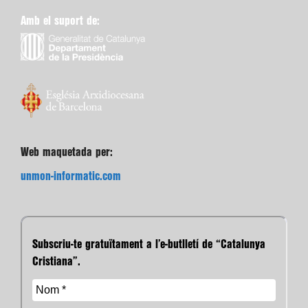
Amb el suport de:
Web maquetada per:
unmon-informatic.com
Subscriu-te gratuïtament a l’e-butlletí de “Catalunya
Cristiana”.