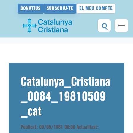
DONATIUS
SUBSCRIU-TE
EL MEU COMPTE
Vés
al
contingut
Catalunya_Cristiana
_0084_19810509
_cat
Publicat: 09/05/1981 00:00
Actualitzat: