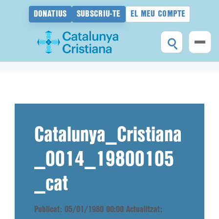
DONATIUS
SUBSCRIU-TE
EL MEU COMPTE
Vés
al
contingut
Catalunya_Cristiana
_0014_19800105
_cat
Publicat: 05/01/1980 00:00
Actualitzat: