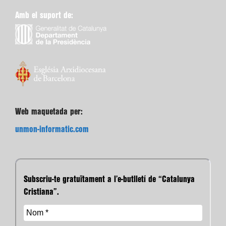
Amb el suport de:
Web maquetada per:
unmon-informatic.com
Subscriu-te gratuïtament a l’e-butlletí de “Catalunya
Cristiana”.