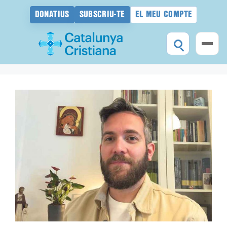
DONATIUS
SUBSCRIU-TE
EL MEU COMPTE
Vés
al
contingut