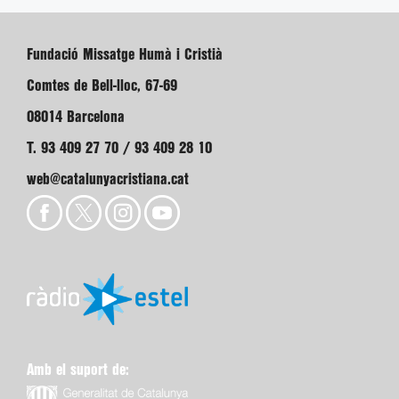
Fundació Missatge Humà i Cristià
Comtes de Bell-lloc, 67-69
08014 Barcelona
T. 93 409 27 70 / 93 409 28 10
web@catalunyacristiana.cat
Amb el suport de: