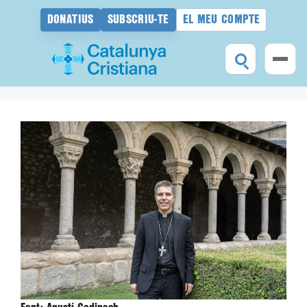
DONATIUS
SUBSCRIU-TE
EL MEU COMPTE
Vés
al
contingut