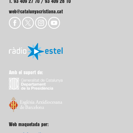
T. 93 409 27 70 / 93 409 28 10
web@catalunyacristiana.cat
Amb el suport de:
Web maquetada per: