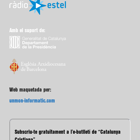
Amb el suport de:
Web maquetada per:
unmon-informatic.com
Subscriu-te gratuïtament a l’e-butlletí de “Catalunya
Cristiana”.