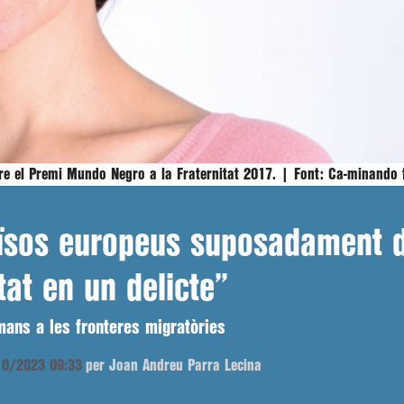
bre el Premi Mundo Negro a la Fraternitat 2017. |
Font:
Ca-minando f
ïsos europeus suposadament d
tat en un delicte”
mans a les fronteres migratòries
/10/2023 09:33
per Joan Andreu Parra Lecina