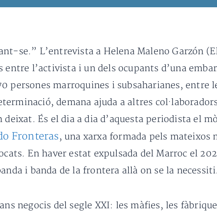
ant-se.” L’entrevista a Helena Maleno Garzón (El
s entre l’activista i un dels ocupants d’una emba
0 persones marroquines i subsaharianes, entre le
erminació, demana ajuda a altres col·laboradors 
 deixat. És el dia a dia d’aquesta periodista el mò
o Fronteras
, una xarxa formada pels mateixos m
vocats. En haver estat expulsada del Marroc el 20
anda i banda de la frontera allà on se la necessiti
rans negocis del segle XXI: les màfies, les fàbriq