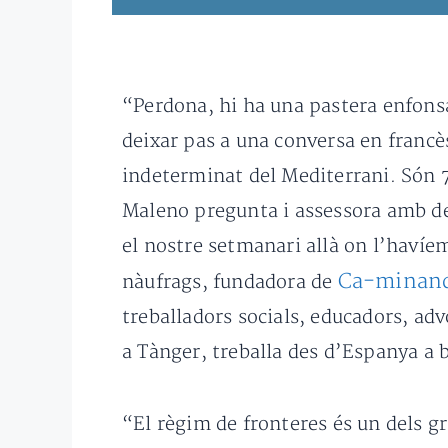
“Perdona, hi ha una pastera enfons
deixar pas a una conversa en francè
indeterminat del Mediterrani. Són 7
Maleno pregunta i assessora amb det
el nostre setmanari allà on l’havíem
Ca-minand
nàufrags, fundadora de
treballadors socials, educadors, ad
a Tànger, treballa des d’Espanya a b
“El règim de fronteres és un dels g