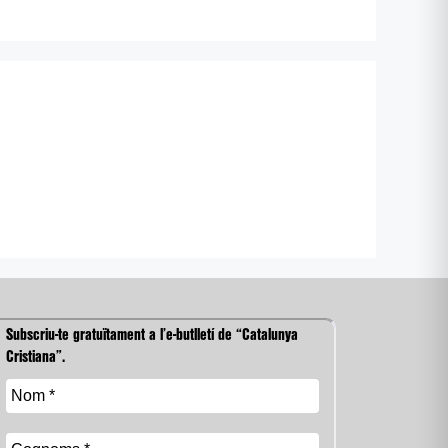
Subscriu-te gratuïtament a l’e-butlletí de “Catalunya
Cristiana”.