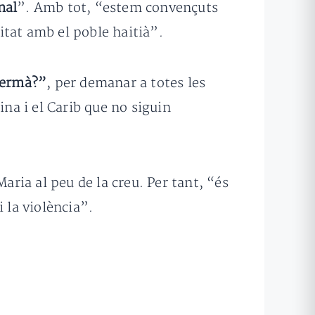
nal
”. Amb tot, “estem convençuts
itat amb el poble haitià”.
germà?”
, per demanar a totes les
ina i el Carib que no siguin
aria al peu de la creu. Per tant, “és
i la violència”.