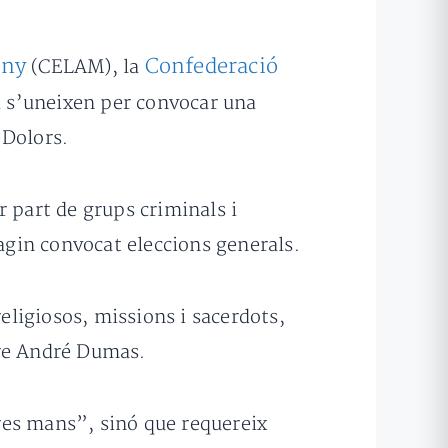
eny
Confederació
(CELAM), la
a
s’uneixen per convocar una
Dolors.
 part de grups criminals i
hagin convocat eleccions generals.
religiosos, missions i sacerdots,
rre André Dumas.
res mans”, sinó que requereix