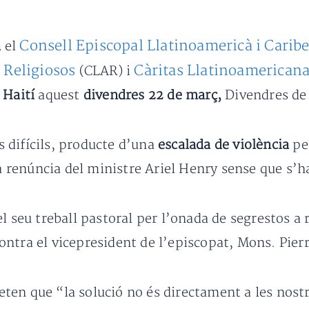
Consell Episcopal Llatinoamericà i Carib
a
el
 Religiosos
Càritas Llatinoamerican
(CLAR) i
 Haití
aquest
divendres 22 de març,
Divendres de 
 difícils, producte d’una
escalada de violència
per
la renúncia del ministre Ariel Henry sense que s’
l seu treball pastoral per l’onada de segrestos a 
ontra el vicepresident de l’episcopat, Mons. Pie
ten que “la solució no és directament a les nost