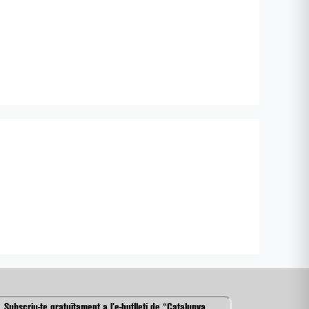
Subscriu-te gratuïtament a l’e-butlletí de “Catalunya