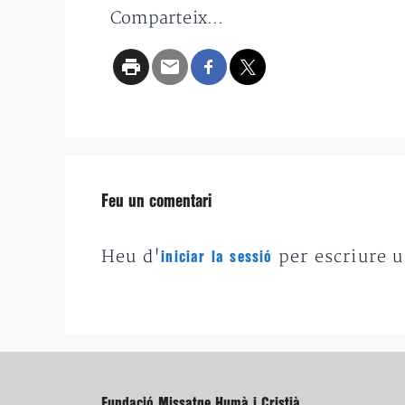
Comparteix...
Feu un comentari
Heu d'
per escriure 
iniciar la sessió
Fundació Missatge Humà i Cristià