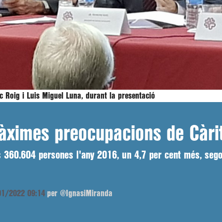
 Roig i Luis Miguel Luna, durant la presentació
màximes preocupacions de Càri
sis 360.604 persones l'any 2016, un 4,7 per cent més, se
/01/2022 09:14
per @IgnasiMiranda