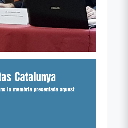
tas Catalunya
gons la memòria presentada aquest