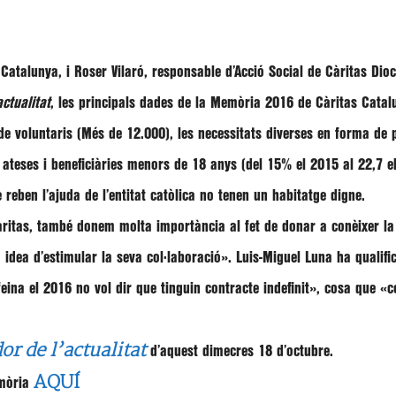
 Catalunya, i
Roser Vilaró
, responsable d’Acció Social de Càritas Dio
actualitat
, les principals dades de la Memòria 2016 de Càritas Cata
e voluntaris (Més de 12.000), les necessitats diverses en forma de p
 ateses i beneficiàries menors de 18 anys (del 15% el 2015 al 22,7 e
reben l’ajuda de l’entitat catòlica no tenen un habitatge digne.
àritas, també donem molta importància al fet de donar a conèixer la r
 idea d’estimular la seva col·laboració»
. Luis-Miguel Luna ha qualifi
eina el 2016 no vol dir que tinguin contracte indefinit»
, cosa que
«c
or de l’actualitat
d’aquest dimecres 18 d’octubre.
AQUÍ
emòria