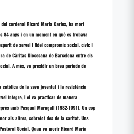
at del cardenal Ricard Maria Carles, ha mort
eus 84 anys i en un moment en què es trobava
erit de servei i fidel compromís social, cívic i
tora de Càritas Diocesana de Barcelona entre els
ocial. A més, va presidir un breu període de
catòlica de la seva joventut i la resistència
rvei íntegre, i el va practicar de manera
esprés amb Pasqual Maragall (1982-1991). Un cop
mor als altres, sobretot des de la caritat. Uns
 Pastoral Social. Quan va morir Ricard Maria