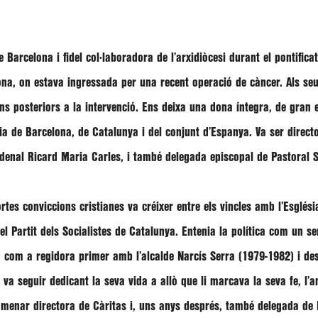
 Barcelona i fidel col·laboradora de l’arxidiòcesi durant el pontific
lona, on estava ingressada per una recent operació de càncer. Als s
 posteriors a la intervenció. Ens deixa una dona íntegra, de gran esp
sia de Barcelona, de Catalunya i del conjunt d’Espanya. Va ser direc
ardenal Ricard Maria Carles, i també delegada episcopal de Pastoral S
es conviccions cristianes va créixer entre els vincles amb l’Església 
el Partit dels Socialistes de Catalunya. Entenia la política com un se
, com a regidora primer amb l’alcalde Narcís Serra (1979-1982) i d
t
va seguir dedicant la seva vida a allò que li marcava la seva fe, l’a
nomenar directora de Càritas i, uns anys després, també delegada de