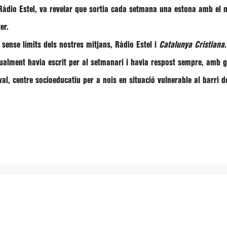
àdio Estel, va revelar que sortia cada setmana una estona amb el mat
er.
 sense límits dels nostres mitjans,
Ràdio Estel
i
Catalunya Cristiana
Igualment havia escrit per al setmanari i havia respost sempre, amb 
al, centre socioeducatiu per a nois en situació vulnerable al barri d