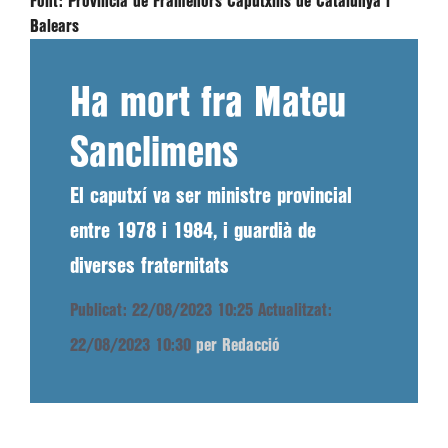
Font:
Província de Framenors Caputxins de Catalunya i
Balears
Ha mort fra Mateu
Sanclimens
El caputxí va ser ministre provincial
entre 1978 i 1984, i guardià de
diverses fraternitats
Publicat: 22/08/2023 10:25
Actualitzat:
22/08/2023 10:30
per Redacció