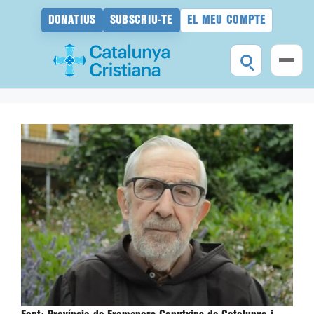
DONATIUS
SUBSCRIU-TE
EL MEU COMPTE
Vés
al
contingut