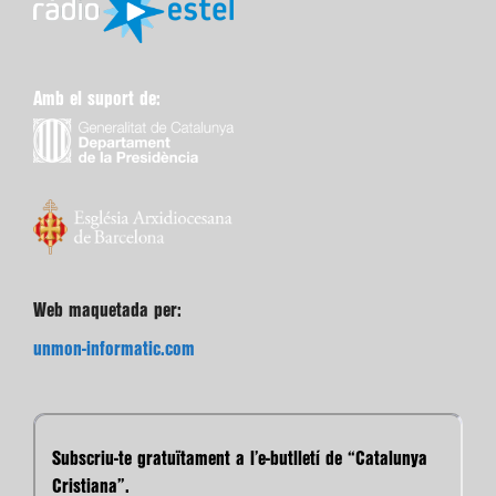
Amb el suport de:
Web maquetada per:
unmon-informatic.com
Subscriu-te gratuïtament a l’e-butlletí de “Catalunya
Cristiana”.