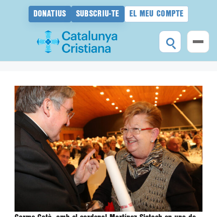
DONATIUS
SUBSCRIU-TE
EL MEU COMPTE
Vés
al
contingut