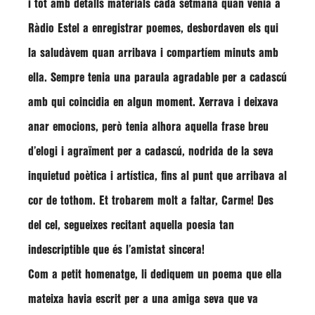
i tot amb detalls materials cada setmana quan venia a
Ràdio Estel a enregistrar poemes, desbordaven els qui
la saludàvem quan arribava i compartíem minuts amb
ella. Sempre tenia una paraula agradable per a cadascú
amb qui coincidia en algun moment. Xerrava i deixava
anar emocions, però tenia alhora aquella frase breu
d’elogi i agraïment per a cadascú, nodrida de la seva
inquietud poètica i artística, fins al punt que arribava al
cor de tothom. Et trobarem molt a faltar, Carme! Des
del cel, segueixes recitant aquella poesia tan
indescriptible que és l’amistat sincera!
Com a petit homenatge, li dediquem un poema que ella
mateixa havia escrit per a una amiga seva que va