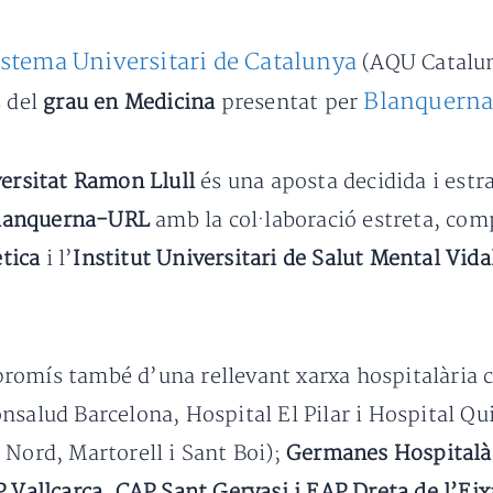
Sistema Universitari de Catalunya
(AQU Catalu
Blanquern
s del
grau en Medicina
presentat per
versitat Ramon Llull
és una aposta decidida i estra
 Blanquerna-URL
amb la col·laboració estreta, com
ètica
i l’
Institut Universitari de Salut Mental Vida
romís també d’una rellevant xarxa hospitalària 
nsalud Barcelona, Hospital El Pilar i Hospital Q
 Nord, Martorell i Sant Boi);
Germanes Hospitalàr
 Vallcarca, CAP Sant Gervasi i EAP Dreta de l’Ei