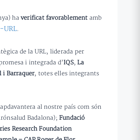
nya) ha
verificat favorablement
amb
a-URL
.
tègica de la URL, liderada per
promesa i integrada d’
IQS
,
La
l i Barraquer
, totes elles integrants
capdavantera al nostre país com són
uirónsalud Badalona);
Fundació
ies Research Foundation
xample – CAP Roger de Flor.