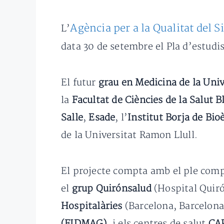
Agència per a la Qualitat del 
L’
data 30 de setembre el Pla d’estudi
El futur
grau en Medicina de la Uni
la
Facultat de Ciències de la Salut
Salle
,
Esade
, l’
Institut Borja de Bio
de la Universitat Ramon Llull.
El projecte compta amb el ple comp
el
grup Quirónsalud
(Hospital Quiró
Hospitalàries
(Barcelona, Barcelona
(FIDMAG)
, i els centres de salut
CAP