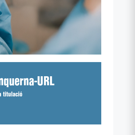
anquerna-URL
 titulació