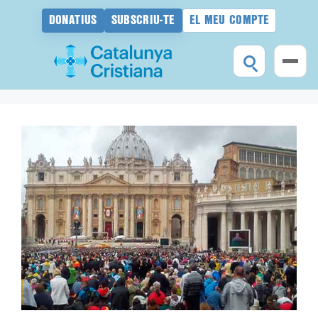
DONATIUS
SUBSCRIU-TE
EL MEU COMPTE
Vés
al
contingut