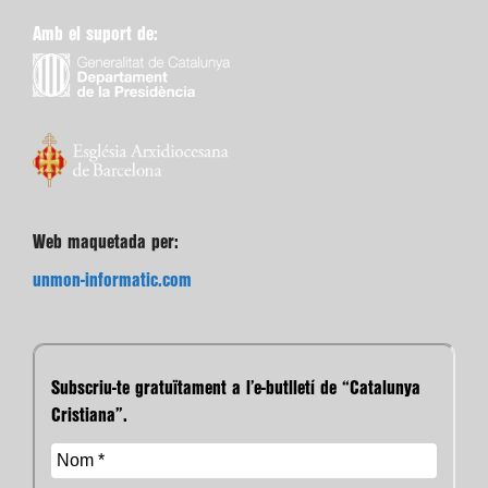
Amb el suport de:
Web maquetada per:
unmon-informatic.com
Subscriu-te gratuïtament a l’e-butlletí de “Catalunya
Cristiana”.