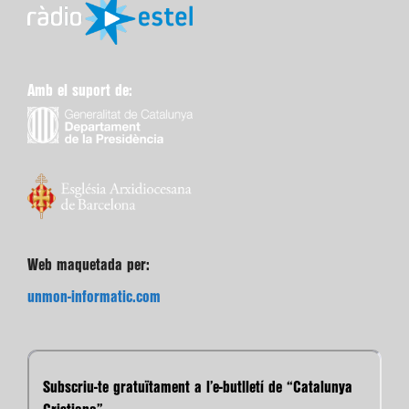
Amb el suport de:
Web maquetada per:
unmon-informatic.com
Subscriu-te gratuïtament a l’e-butlletí de “Catalunya