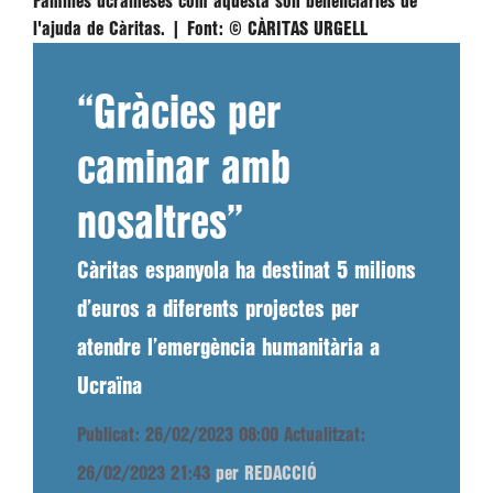
Famílies ucraïneses com aquesta són beneficiàries de
l'ajuda de Càritas. |
Font:
© CÀRITAS URGELL
“Gràcies per
caminar amb
nosaltres”
Càritas espanyola ha destinat 5 milions
d’euros a diferents projectes per
atendre l’emergència humanitària a
Ucraïna
Publicat: 26/02/2023 08:00
Actualitzat:
26/02/2023 21:43
per REDACCIÓ