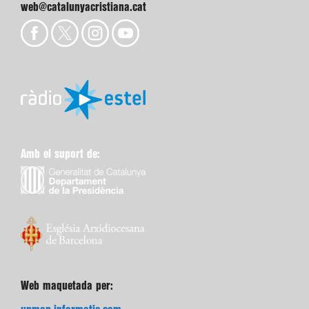
web@catalunyacristiana.cat
Amb el suport de:
Web maquetada per: