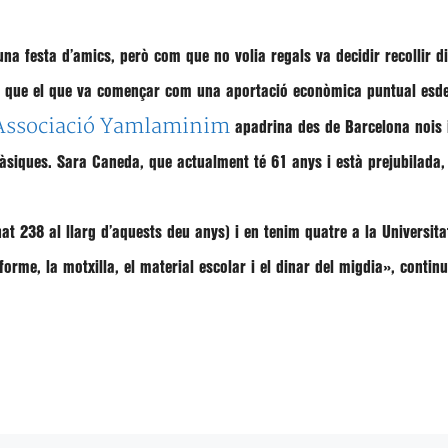
na festa d’amics, però com que no volia regals va decidir recollir d
ò, que el que va començar com una aportació econòmica puntual esde
Associació Yamlaminim
apadrina
des de Barcelona
nois 
bàsiques
. Sara Caneda, que actualment té 61 anys i està prejubilada,
t 238 al llarg d’aquests deu anys) i en tenim quatre a la Universita
forme, la motxilla, el material escolar i el dinar del migdia», continu