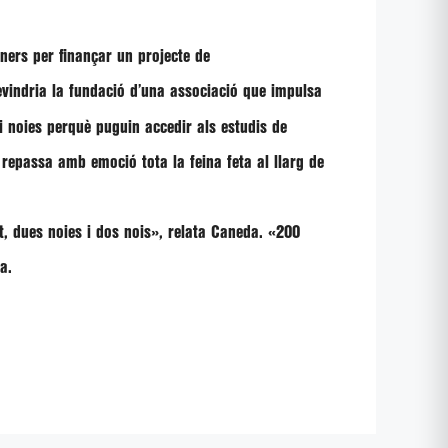
iners per finançar un projecte de
vindria la fundació d’una
associació que impulsa
i noies perquè puguin accedir als estudis de
 repassa amb emoció tota la feina feta al llarg de
t, dues noies i dos nois», relata Caneda. «200
a.