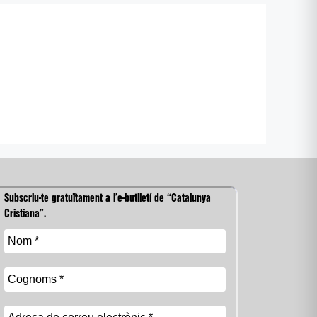
Subscriu-te gratuïtament a l’e-butlletí de “Catalunya
Cristiana”.