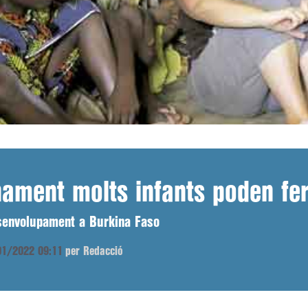
nament molts infants poden fe
senvolupament a Burkina Faso
/01/2022 09:11
per Redacció