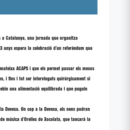
s a Catalunya
, una jornada que organitza
3 anys espera la celebració d’un referèndum que
a mateixa ACAPS i que els permet passar els
mesos
es, i fins i tot ser intervinguts quirúrgicament si
 rebin una alimentació equilibrada i que puguin
 la Devesa
. Un cop a la Devesa, els nens podran
 de música d’Orelles de Xocolata, que tancarà la