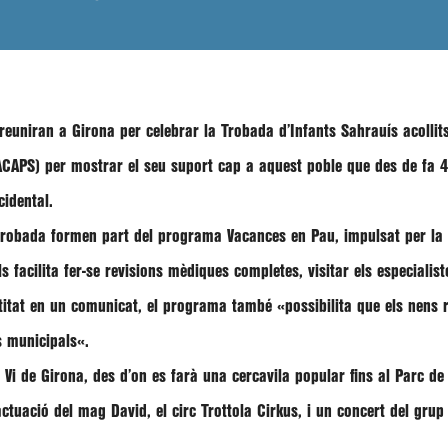
reuniran a Girona per celebrar la Trobada d’Infants Sahrauís acollit
CAPS) per mostrar el seu suport cap a aquest poble que des de fa 4
cidental.
a trobada formen part del programa
Vacances en Pau
, impulsat per l
ls facilita fer-se revisions mèdiques completes, visitar els especialist
ntitat en un comunicat, el programa també «
possibilita que els nens
s municipals
«.
 Vi de Girona
, des d’on es farà una cercavila popular fins al
Parc de
ctuació del mag David, el circ Trottola Cirkus, i un
concert del grup