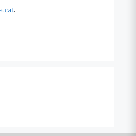
.cat
.