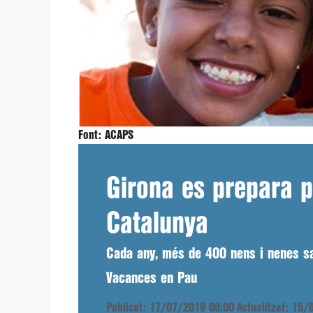
Font:
ACAPS
Girona es prepara p
Catalunya
Cada any, més de 400 nens i nenes sa
Vacances en Pau
Publicat: 17/07/2019 00:00
Actualitzat: 15