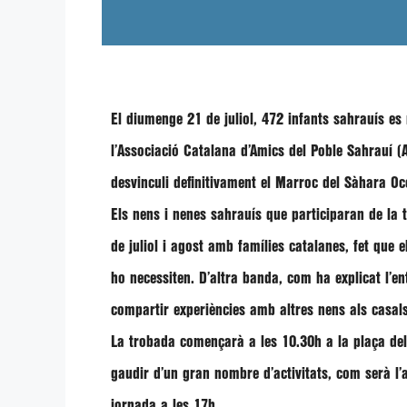
El diumenge
21 de juliol
,
472 infants sahrauís es 
l’
Associació Catalana d’Amics del Poble Sahrauí
(A
desvinculi definitivament el Marroc del Sàhara Oc
Els nens i nenes sahrauís que participaran de l
de juliol i agost amb famílies catalanes
, fet que e
ho necessiten. D’altra banda, com ha explicat l’e
compartir experiències amb altres nens als casal
La trobada començarà a les
10.30h a la plaça del
gaudir d’un gran nombre d’activitats, com serà l’a
jornada a les 17h
.