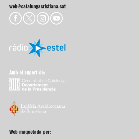
web@catalunyacristiana.cat
Amb el suport de:
Web maquetada per: