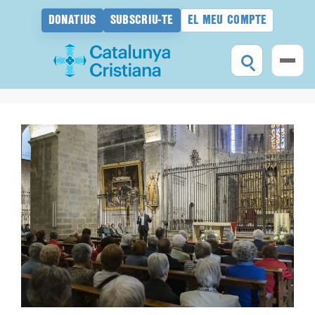
DONATIUS
SUBSCRIU-TE
EL MEU COMPTE
Vés
al
contingut