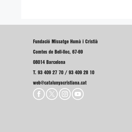
Fundació Missatge Humà i Cristià
Comtes de Bell-lloc, 67-69
08014 Barcelona
T. 93 409 27 70 / 93 409 28 10
web@catalunyacristiana.cat